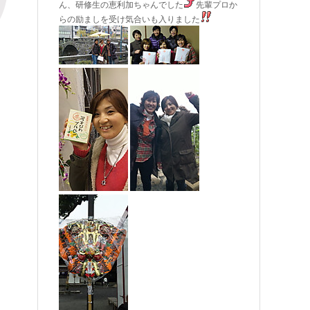
ん、研修生の恵利加ちゃんでした
先輩プロか
らの励ましを受け気合いも入りました