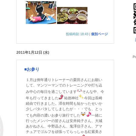
投稿時刻 18:43
|
個別ページ
2011年1月12日 (水)
P
■お参り
１月は例年通りトレーナーの栗田さんにお願い
して、マンツーマンでのトレーニングや打ち込
み中心の毎日を過ごしています
そんな中、今
年も行ってきました
祐徳神社
今回は長崎
経由で行きました。滞在時間も短かったせいか
少しバタバタしてしましたが・・・でも、とっ
ても内容の濃いお参り旅行でした
一緒に
行ったメンバーの皆さんは安井純子さん、大城
あかねさん、中野晶さん、鬼澤信子さん、アマ
チュアでゴルフを頑張ってらっしゃる紅紫美さ