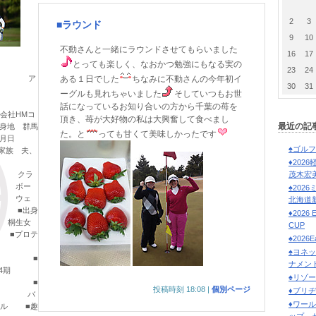
2
3
■ラウンド
9
10
不動さんと一緒にラウンドさせてもらいました
16
17
とっても楽しく、なおかつ勉強にもなる実の
23
24
 ア
ある１日でした
ちなみに不動さんの今年初イ
30
31
会社
ーグルも見れちゃいました
そしていつもお世
話になっているお知り合いの方から千葉の苺を
HMコ
頂き、苺が大好物の私は大興奮して食べまし
最近の記
身地 群馬
た。と
っても甘くて美味しかったです
年月日
♠ゴル
■家族 夫、
♦202
クラ
茂木宏
 ボー
♠202
 ウェ
北海道
 ■出身
♦2026
生女
CUP
 ■プロテ
♠2026E
♠ヨネ
■
ナメント
4期
♠リゾ
 ■
投稿時刻 18:08
|
個別ページ
♦ブリ
歴 バ
♦ワー
ール ■趣