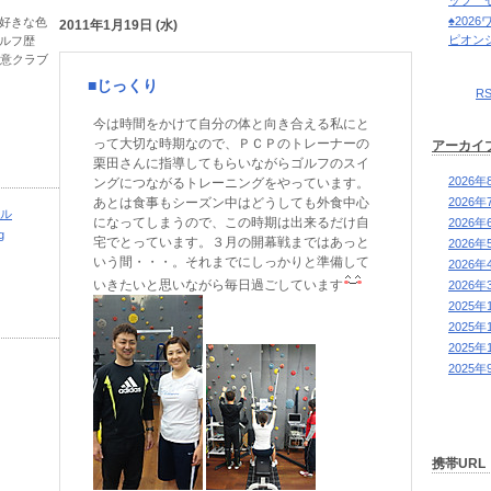
ップ 
♠202
きな色
2011年1月19日 (水)
ピオン
ルフ歴
クラブ
■じっくり
R
ー
今は時間をかけて自分の体と向き合える私にと
って大切な時期なので、ＰＣＰのトレーナーの
アーカイ
栗田さんに指導してもらいながらゴルフのスイ
2026年
ングにつながるトレーニングをやっています。
あとは食事もシーズン中はどうしても外食中心
2026年
ール
になってしまうので、この時期は出来るだけ自
2026年
g
宅でとっています。３月の開幕戦まではあっと
2026年
いう間・・・。それまでにしっかりと準備して
2026年
いきたいと思いながら毎日過ごしています
2026年
2025年
2025年
2025年
2025年
携帯URL