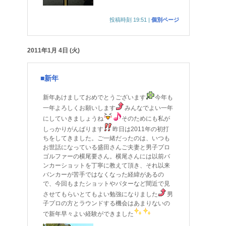
投稿時刻 19:51
|
個別ページ
2011年1月 4日 (火)
■新年
新年あけましておめでとうございます
今年も
一年よろしくお願いします
みんなでよい一年
にしていきましょうね
そのためにも私が
しっかりがんばります
昨日は2011年の初打
ちをしてきました。ご一緒だったのは、いつも
お世話になっている盛田さんご夫妻と男子プロ
ゴルファーの横尾要さん。横尾さんには以前バ
ンカーショットを丁寧に教えて頂き、それ以来
バンカーが苦手ではなくなった経緯があるの
で、今回もまたショットやパターなど間近で見
させてもらいとてもよい勉強になりました
男
子プロの方とラウンドする機会はあまりないの
で新年早々よい経験ができました