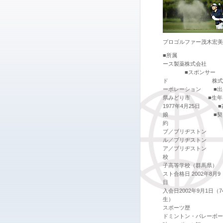
プロゴルファー茂木宏美
■所属
ース製薬株式
■スポンサー
ド 株式会社
ーポレーション ■出
県みどり市 ■生
1977年4月25日 
娘 ■契
約 
ブ／ブリヂストン
ル／ブリヂストン
ア／ブリヂストン
校 桐
子高等学校（群馬県）
スト合格日 2002年8月9
日 
入会日2002年9月1日（7
生）
スポーツ
ドミントン・バレーボ