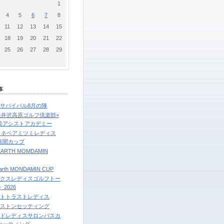
1
4
5
6
7
8
11
12
13
14
15
18
19
20
21
22
25
26
27
28
29
事
フサバイバル8月の陣
6軽井沢高原ゴルフ倶楽部×
美アシストアカデミー
6ミネベアミツミレディス
新聞カップ
 EARTH MOMDAMIN
arth MONDAMIN CUP
ックスレディスゴルフトー
 2026
ートトラストレディス
ヂストンセッティング
ルドレディスサロンパスカ