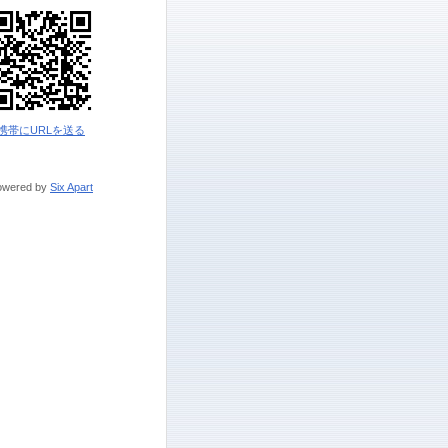
携帯にURLを送る
owered by
Six Apart