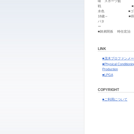
味 スポーツ観
戦 ■好
水色 ■ゴ
18歳～ ■得意
パタ
■師弟関係 時任宏治
LINK
■茂木プロファンメ
■Physical Conditionin
Production
■LPGA
COPYRIGHT
■ご利用について