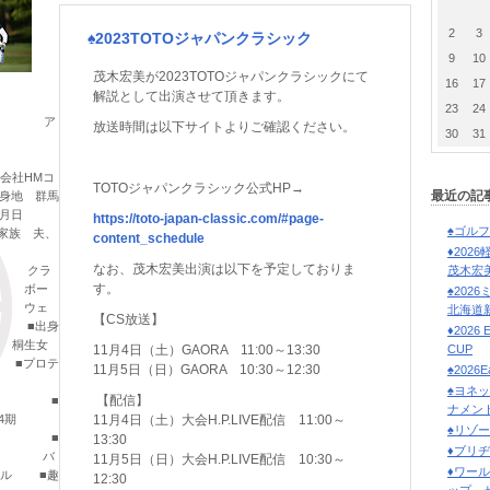
2
3
♠2023TOTOジャパンクラシック
9
10
茂木宏美が2023TOTOジャパンクラシックにて
16
17
解説として出演させて頂きます。
23
24
 ア
放送時間は以下サイトよりご確認ください。
30
31
会社
HMコ
TOTOジャパンクラシック公式HP→
最近の記
身地 群馬
年月日
https://toto-japan-classic.com/#page-
♠ゴル
■家族 夫、
content_schedule
♦202
なお、茂木宏美出演は以下を予定しておりま
クラ
茂木宏
す。
 ボー
♠202
 ウェ
北海道
【CS放送】
 ■出身
♦2026
生女
11月4日（土）GAORA 11:00～13:30
CUP
 ■プロテ
11月5日（日）GAORA 10:30～12:30
♠2026E
♠ヨネ
【配信】
■
ナメント
4期
11月4日（土）大会H.P.LIVE配信 11:00～
♠リゾ
 ■
13:30
♦ブリ
歴 バ
11月5日（日）大会H.P.LIVE配信 10:30～
♦ワー
ール ■趣
12:30