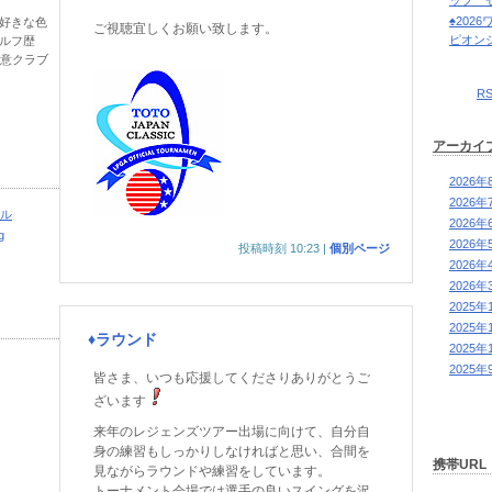
ップ 
♠202
きな色
ご視聴宜しくお願い致します。
ピオン
ルフ歴
クラブ
R
ー
アーカイ
2026年
2026年
ール
2026年
g
2026年
投稿時刻 10:23
|
個別ページ
2026年
2026年
2025年
2025年
♦ラウンド
2025年
2025年
皆さま、いつも応援してくださりありがとうご
ざいます
来年のレジェンズツアー出場に向けて、自分自
身の練習もしっかりしなければと思い、合間を
携帯URL
見ながらラウンドや練習をしています。
トーナメント会場では選手の良いスイングを沢