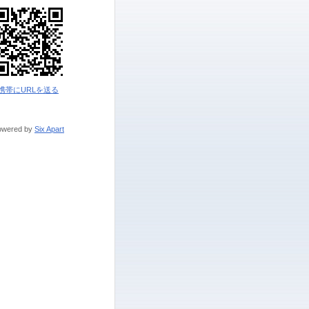
携帯にURLを送る
owered by
Six Apart