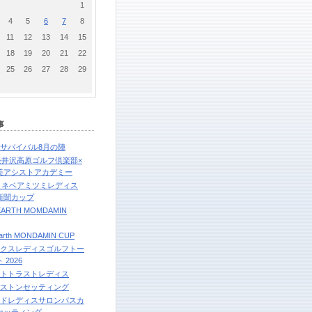
1
4
5
6
7
8
11
12
13
14
15
18
19
20
21
22
25
26
27
28
29
事
フサバイバル8月の陣
6軽井沢高原ゴルフ倶楽部×
美アシストアカデミー
6ミネベアミツミレディス
新聞カップ
 EARTH MOMDAMIN
arth MONDAMIN CUP
ックスレディスゴルフトー
 2026
ートトラストレディス
ヂストンセッティング
ルドレディスサロンパスカ