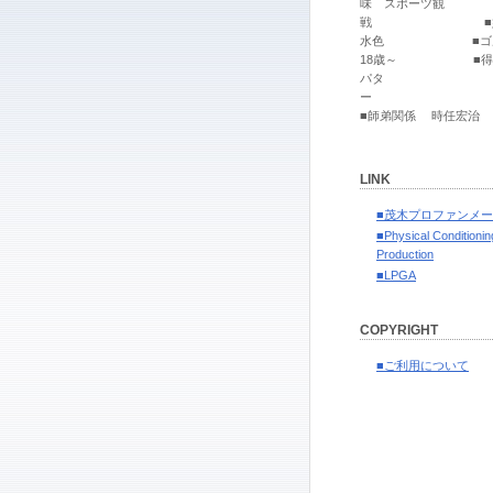
味 スポーツ観
戦 ■好
水色 ■ゴ
18歳～ ■得意
パタ
■師弟関係 時任宏治
LINK
■茂木プロファンメ
■Physical Conditionin
Production
■LPGA
COPYRIGHT
■ご利用について