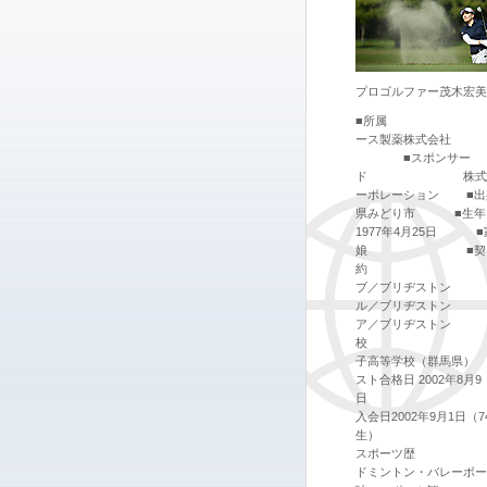
プロゴルファー茂木宏美
■所属
ース製薬株式
■スポンサー
ド 株式会社
ーポレーション ■出
県みどり市 ■生
1977年4月25日 
娘 ■契
約 
ブ／ブリヂストン
ル／ブリヂストン
ア／ブリヂストン
校 桐
子高等学校（群馬県）
スト合格日 2002年8月9
日 
入会日2002年9月1日（7
生）
スポーツ
ドミントン・バレーボ